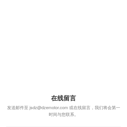
包装机械
船舶交通
风机水泵
矿山机械
石油装备
水泥建材
橡塑机械
在线留言
发送邮件至
jsdz@dzemotor.com
或在线留言，我们将会第一
时间与您联系。